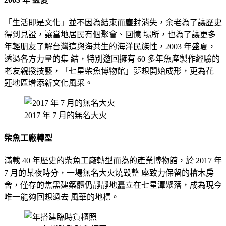
「生活即是文化」並不因為結束而塵封消失，余老為了讓歷史
得到見證，讓當地居民有個聚會、回憶 場所，也為了讓更多
年輕朋友了解台灣這與海共生的海洋民族性，2003 年盛夏，
透過各方力量的集 結，特別邀回擁有 60 多年魚產製作經驗的
老友親授技藝，「七星柴魚博物館」夢想開始成形，更為花
蓮地區增添新文化風采。
2017 年 7 月的無名大火
柴魚工廠轉型
滿載 40 年歷史的柴魚工廠轉型而為的產業博物館，於 2017 年
7 月的某夜時分，一場無名大火燒毀整 座致力保留的檜木房
舍，僅存的焦黑建築體仍靜靜地矗立在七星潭聚落，成為現今
唯一能夠回想過去 風華的地標。