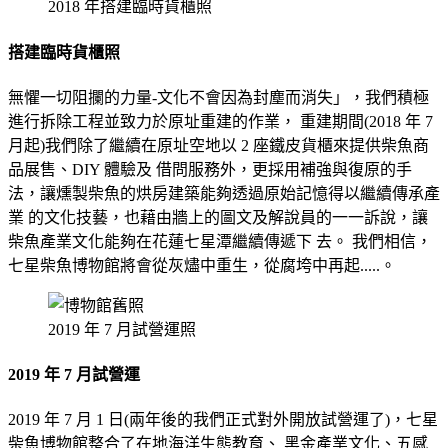
2018 年搭建臨時貨櫃照
搭建臨時貨櫃照
無懼一切阻攔的力量-文化不會因為封塵而消失」，我們積極
進行拆除工程並致力於原址重建的作業， 重建期間(2018 年 7
月起)我們除了繼續在原址空地以 2 座鐵皮貨櫃來提供柴魚商
品展售、DIY 體驗及 借問服務外，更採用補強與復原的手
法，讓燻製柴魚的烘房建築能夠透過原始記憶得以繼續傳承產
業 的文化技藝，也藉由牆上的圖文及解說員的一一訴說，讓
柴魚產業文化能夠在花蓮七星潭繼續傳遞下 去。 我們相信，
七星柴魚博物館將會從灰燼中重生，從腐垮中再起.....。
2019 年 7 月試營運照
2019 年 7 月試營運
2019 年 7 月 1 日(兩年後的我們正式對外開放試營運了)，七星
柴魚博物館整合了在地海洋生態教育、 黑金產業文化、五感