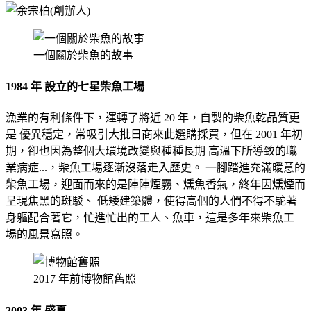
一個關於柴魚的故事
1984 年 設立的七星柴魚工場
漁業的有利條件下，運轉了將近 20 年，自製的柴魚乾品質更
是 優異穩定，常吸引大批日商來此選購採買，但在 2001 年初
期，卻也因為整個大環境改變與種種長期 高溫下所導致的職
業病症...，柴魚工場逐漸沒落走入歷史。 一腳踏進充滿暖意的
柴魚工場，迎面而來的是陣陣煙霧、燻魚香氣，終年因燻煙而
呈現焦黑的斑駁、 低矮建築體，使得高個的人們不得不駝著
身軀配合著它，忙進忙出的工人、魚車，這是多年來柴魚工
場的風景寫照。
2017 年前博物館舊照
2003 年 盛夏