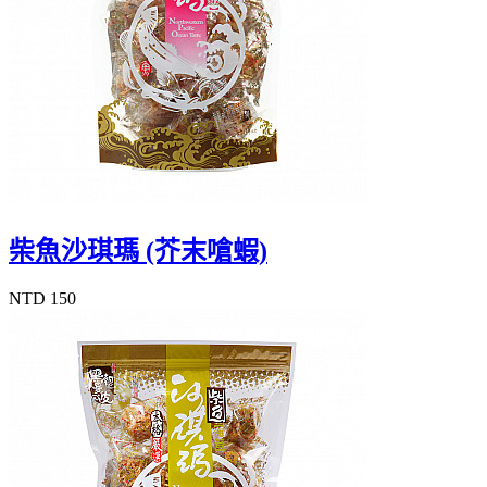
柴魚沙琪瑪 (芥末嗆蝦)
NTD 150