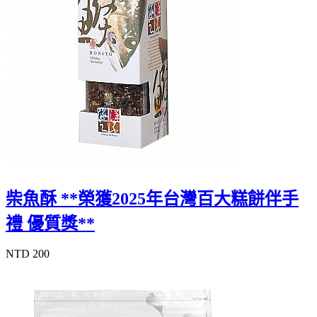
柴魚酥 **榮獲2025年台灣百大糕餅伴手
禮 優質獎**
NTD 200