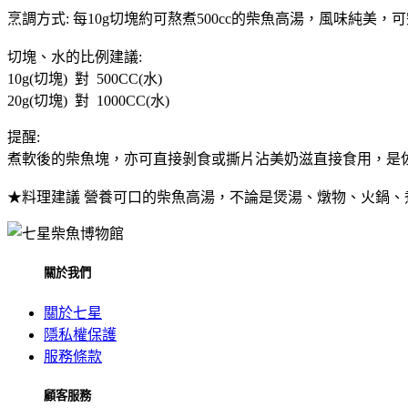
烹調方式: 每10g切塊約可熬煮500cc的柴魚高湯，風味純美
切塊、水的比例建議:
10g(切塊) 對 500CC(水)
20g(切塊) 對 1000CC(水)
提醒:
煮軟後的柴魚塊，亦可直接剝食或撕片沾美奶滋直接食用，是佐
★料理建議 營養可口的柴魚高湯，不論是煲湯、燉物、火鍋
關於我們
關於七星
隱私權保護
服務條款
顧客服務