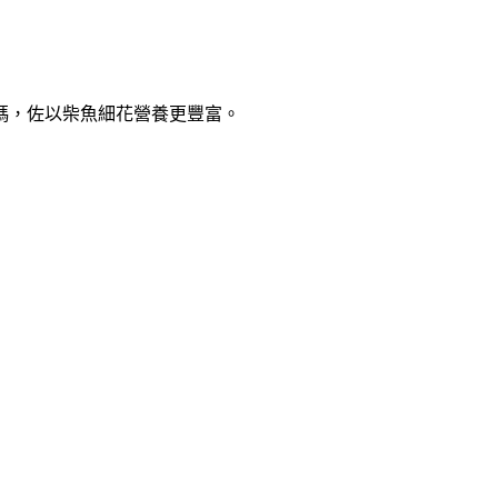
瑪，佐以柴魚細花營養更豐富。